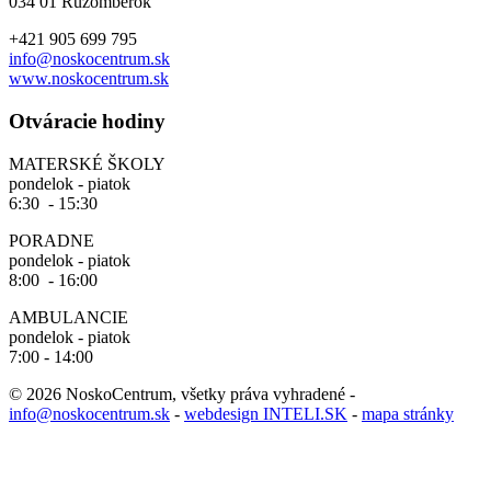
034 01 Ružomberok
+421 905 699 795
info@noskocentrum.sk
www.noskocentrum.sk
Otváracie hodiny
MATERSKÉ ŠKOLY
pondelok - piatok
6:30 - 15:30
PORADNE
pondelok - piatok
8:00 - 16:00
AMBULANCIE
pondelok - piatok
7:00 - 14:00
© 2026 NoskoCentrum, všetky práva vyhradené -
info@noskocentrum.sk
-
webdesign INTELI.SK
-
mapa stránky