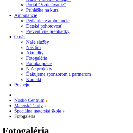
Portál "Vzdelávanie"
Prihláška na kurz
Ambulancie
Pediatrické ambulancie
Detská pohotovosť
Preventívne prehliadky
O nás
Naše služby
Náš tím
Aktuality
Fotogaléria
Ponuka práce
Naše projekty
Ďakujeme sponzorom a partnerom
Kontakt
Prispejte
Nosko Centrum
Materské školy
Špeciálna materská škola
Fotogaléria
Fotogaléria