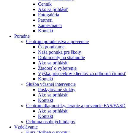
Cenník
Ako sa prihlásiť
Fotogaléria
Partneri
Zamestnanci
Kontakt
Poradne
Centrum poradenstva a prevencie
Čo ponúkame
Naša ponuka pre školy
Dokumenty na stiahnutie
Ako sa prihlásiť
Žiadosť o vyšetrenie
Výška príspevkov klientov za odbornú činnosť
Kontakt
Služba včasnej intervencie
Poskytované služby
Ako sa prihlásiť
Kontakt
Centrum diagnostiky, terapie a prevencie FAS/FASD
Ako sa prihlásiť
Kontakt
Ochrana osobných údajov
Vzdelávanie
Kurz "Príbeh o mozgu"