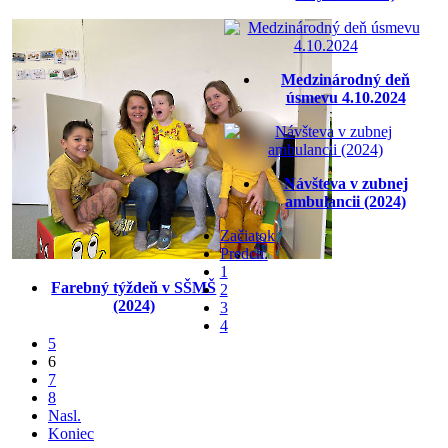
Medzinárodný deň
úsmevu 4.10.2024
Návšteva v zubnej
ambulancii (2024)
Začiatok
Predch.
1
Farebný týždeň v SŠMŠ
2
(2024)
3
4
5
6
7
8
Nasl.
Koniec