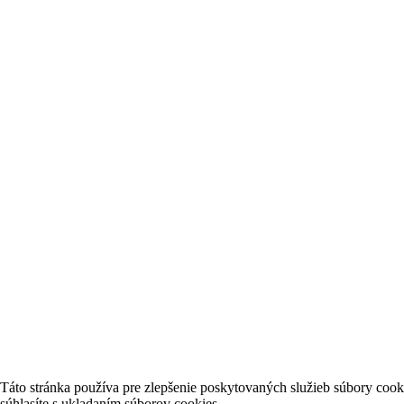
Táto stránka používa pre zlepšenie poskytovaných služieb súbory cook
súhlasíte s ukladaním súborov cookies.