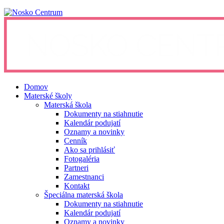
Domov
Materské školy
Materská škola
Dokumenty na stiahnutie
Kalendár podujatí
Oznamy a novinky
Cenník
Ako sa prihlásiť
Fotogaléria
Partneri
Zamestnanci
Kontakt
Špeciálna materská škola
Dokumenty na stiahnutie
Kalendár podujatí
Oznamy a novinky