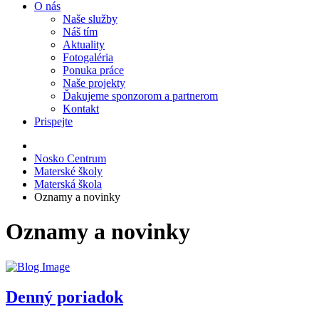
O nás
Naše služby
Náš tím
Aktuality
Fotogaléria
Ponuka práce
Naše projekty
Ďakujeme sponzorom a partnerom
Kontakt
Prispejte
Nosko Centrum
Materské školy
Materská škola
Oznamy a novinky
Oznamy a novinky
Denný poriadok