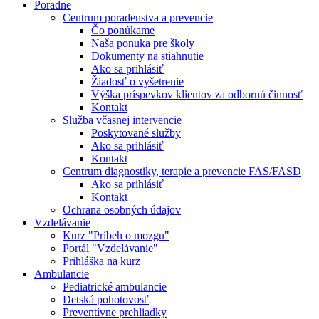
Poradne
Centrum poradenstva a prevencie
Čo ponúkame
Naša ponuka pre školy
Dokumenty na stiahnutie
Ako sa prihlásiť
Žiadosť o vyšetrenie
Výška príspevkov klientov za odbornú činnosť
Kontakt
Služba včasnej intervencie
Poskytované služby
Ako sa prihlásiť
Kontakt
Centrum diagnostiky, terapie a prevencie FAS/FASD
Ako sa prihlásiť
Kontakt
Ochrana osobných údajov
Vzdelávanie
Kurz "Príbeh o mozgu"
Portál "Vzdelávanie"
Prihláška na kurz
Ambulancie
Pediatrické ambulancie
Detská pohotovosť
Preventívne prehliadky