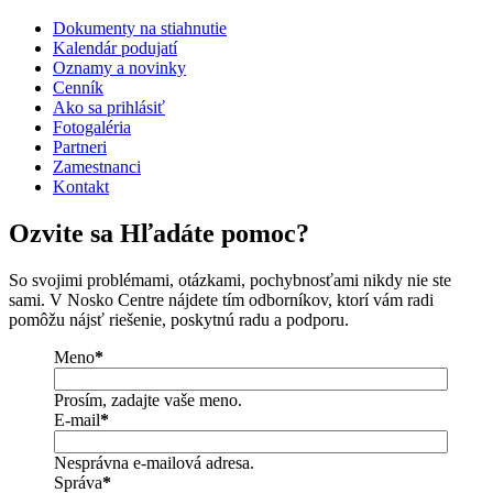
Dokumenty na stiahnutie
Kalendár podujatí
Oznamy a novinky
Cenník
Ako sa prihlásiť
Fotogaléria
Partneri
Zamestnanci
Kontakt
Ozvite sa
Hľadáte pomoc?
So svojimi problémami, otázkami, pochybnosťami nikdy nie ste
sami. V Nosko Centre nájdete tím odborníkov, ktorí vám radi
pomôžu nájsť riešenie, poskytnú radu a podporu.
Meno
*
Prosím, zadajte vaše meno.
E-mail
*
Nesprávna e-mailová adresa.
Správa
*