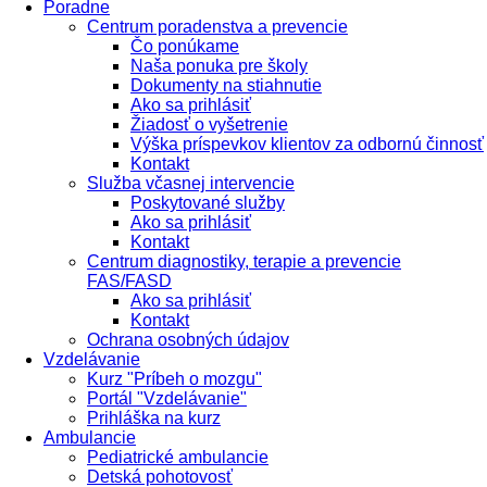
Poradne
Centrum poradenstva a prevencie
Čo ponúkame
Naša ponuka pre školy
Dokumenty na stiahnutie
Ako sa prihlásiť
Žiadosť o vyšetrenie
Výška príspevkov klientov za odbornú činnosť
Kontakt
Služba včasnej intervencie
Poskytované služby
Ako sa prihlásiť
Kontakt
Centrum diagnostiky, terapie a prevencie
FAS/FASD
Ako sa prihlásiť
Kontakt
Ochrana osobných údajov
Vzdelávanie
Kurz "Príbeh o mozgu"
Portál "Vzdelávanie"
Prihláška na kurz
Ambulancie
Pediatrické ambulancie
Detská pohotovosť