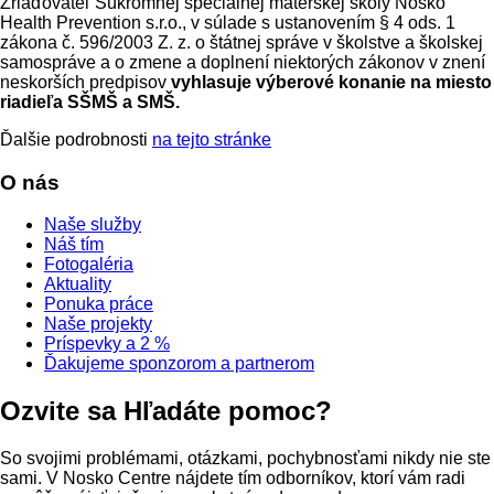
Zriaďovateľ Súkromnej špeciálnej materskej školy Nosko
Health Prevention s.r.o., v súlade s ustanovením § 4 ods. 1
zákona č. 596/2003 Z. z. o štátnej správe v školstve a školskej
samospráve a o zmene a doplnení niektorých zákonov v znení
neskorších predpisov
vyhlasuje výberové konanie na miesto
riadieľa SŠMŠ a SMŠ.
Ďalšie podrobnosti
na tejto stránke
O nás
Naše služby
Náš tím
Fotogaléria
Aktuality
Ponuka práce
Naše projekty
Príspevky a 2 %
Ďakujeme sponzorom a partnerom
Ozvite sa
Hľadáte pomoc?
So svojimi problémami, otázkami, pochybnosťami nikdy nie ste
sami. V Nosko Centre nájdete tím odborníkov, ktorí vám radi